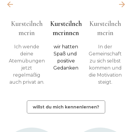
Kursteilneh
Kursteilneh
Kursteilneh
K
merin
merinnen
merin
Ich wende
wir hatten
In der
deine
Spaß und
Gemeinschaft
G
Atemübungen
positive
zu sich selbst
z
jetzt
Gedanken
kommen und
k
regelmäßig
die Motivation
d
auch privat an.
steigt.
willst du mich kennenlernen?